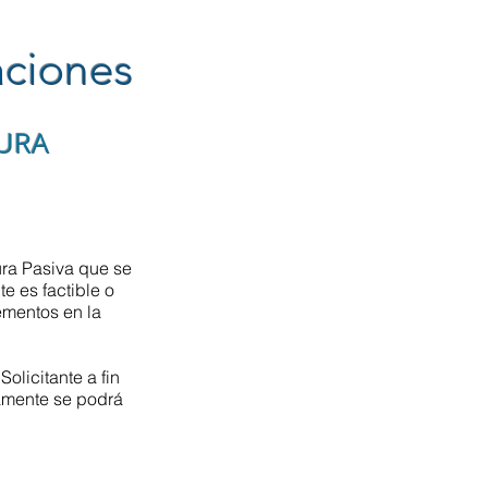
aciones
URA
tura Pasiva que se
te es factible o
lementos en la
olicitante a fin
vamente se podrá