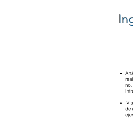
In
Aná
rea
no,
inf
Vis
de 
eje